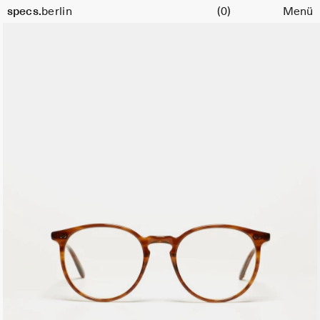
Warenkorb
Größe
specs.
berlin
(0)
Menü
51
Skip to content