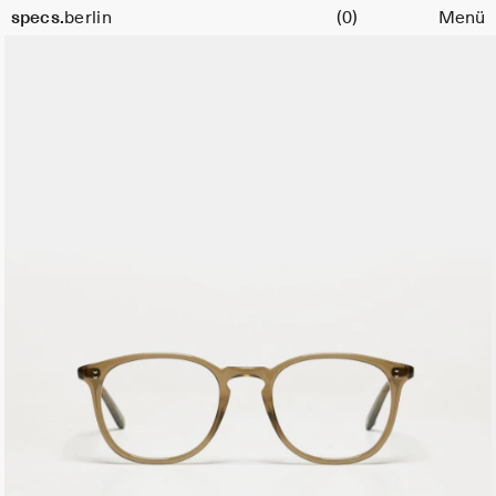
Warenkorb
specs.
berlin
(0)
Menü
Skip to content