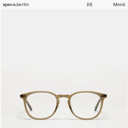
Warenkorb
specs.
berlin
(0)
Menü
Skip to content