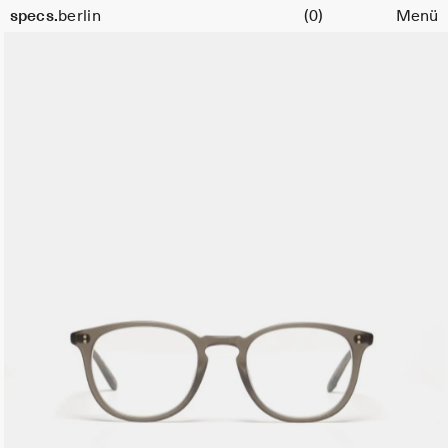
Warenkorb
specs.
berlin
(0)
Menü
Skip to content