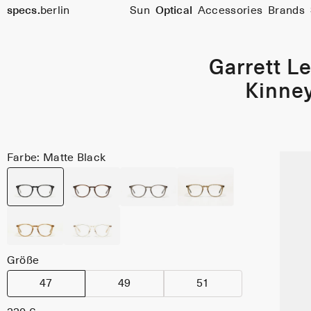
specs.
berlin
Sun
Optical
Accessories
Brands
Skip to content
Garrett Le
Kinne
Farbe: Matte Black
Größe
47
49
51