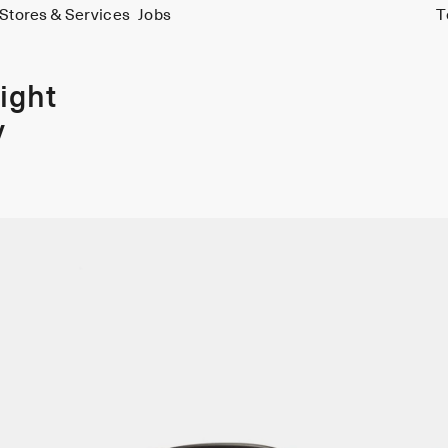
Stores & Services
Jobs
T
ight
y