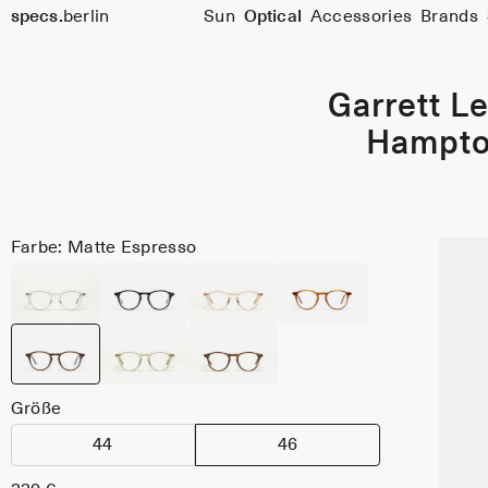
specs.
berlin
Sun
Optical
Accessories
Brands
Skip to content
Garrett Le
Hampt
Farbe: Matte Espresso
Größe
44
46