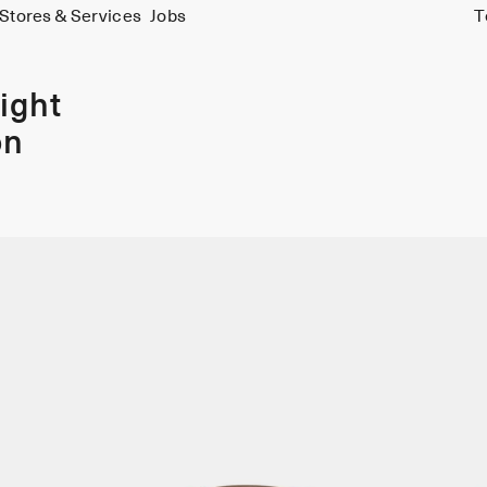
Stores & Services
Jobs
T
ight
on