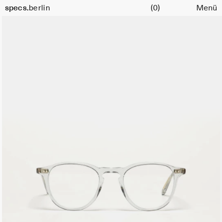
Warenkorb
specs.
berlin
(0)
Menü
Skip to content