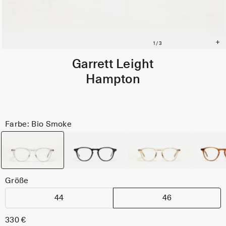
Garrett Leight
Hampton
Farbe: Bio Smoke
Größe
44
46
330 €