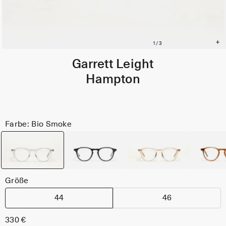
Garrett Leight
Hampton
Farbe: Bio Smoke
Größe
44
46
330 €