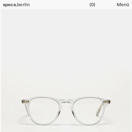
Warenkorb
specs.
berlin
(0)
Menü
Skip to content