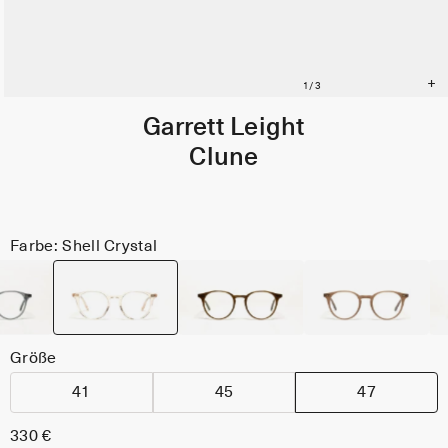
Garrett Leight
Clune
Farbe: Shell Crystal
Größe
41
45
47
330 €