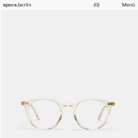
Warenkorb
specs.
berlin
(0)
Menü
Skip to content