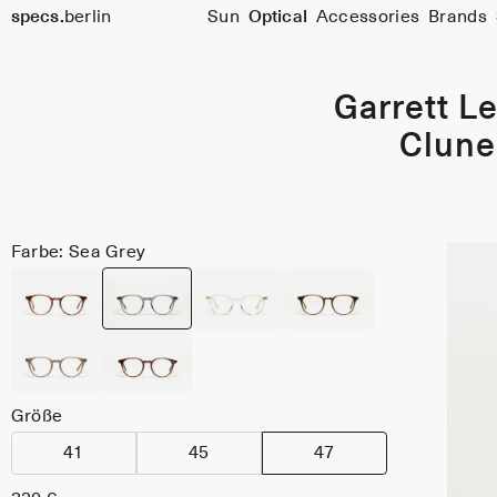
specs.
berlin
Sun
Optical
Accessories
Brands
Skip to content
Garrett Le
Clune
Farbe: Sea Grey
Größe
41
45
47