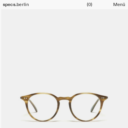
Warenkorb
Größe
specs.
berlin
(0)
Menü
47
Skip to content