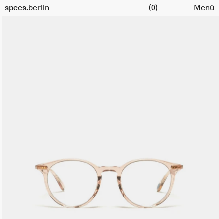
Warenkorb
Größe
specs.
berlin
(0)
Menü
47
Skip to content