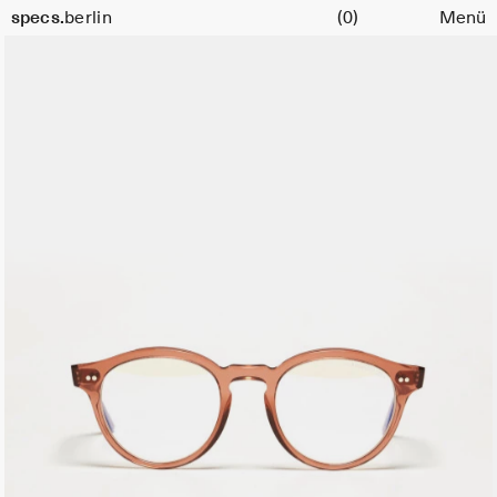
Warenkorb
Größe
specs.
berlin
(0)
Menü
51
Skip to content