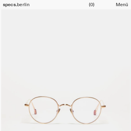
Warenkorb
Größe
specs.
berlin
(0)
Menü
45
Skip to content