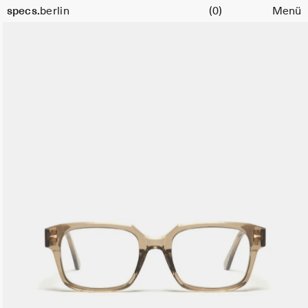
Warenkorb
specs.
berlin
(0)
Menü
Skip to content