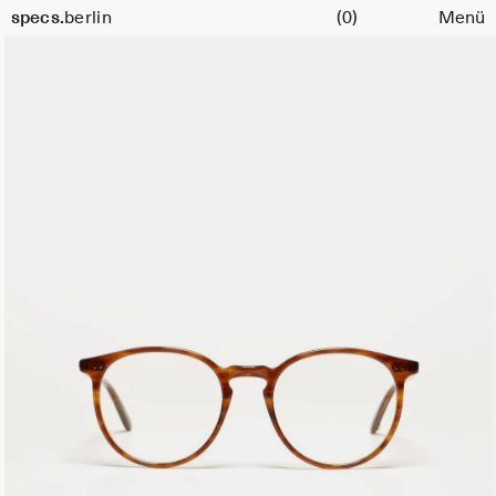
Warenkorb
Größe
specs.
berlin
(0)
Menü
51
Skip to content