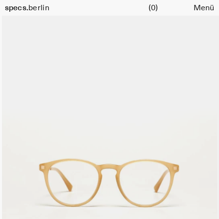
Warenkorb
Farbe:
specs.
berlin
(0)
Menü
Misty
Skip to content
Brown
Champagne
Gold