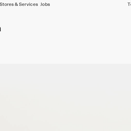
Stores & Services
Jobs
T
a