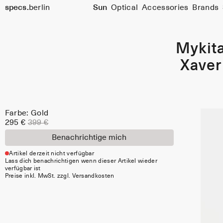
Farbe:
specs.
berlin
Sun
Optical
Accessories
Brands
Gold
Skip to content
Mykit
Xaver
Farbe: Gold
295 €
399 €
Benachrichtige mich
Artikel derzeit nicht verfügbar
Lass dich benachrichtigen wenn dieser Artikel wieder
verfügbar ist
Preise inkl. MwSt. zzgl. Versandkosten