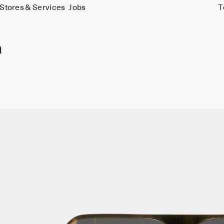
Stores & Services
Jobs
T
a