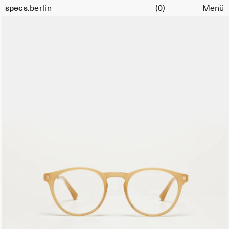
Warenkorb
specs.
berlin
(0)
Menü
Skip to content