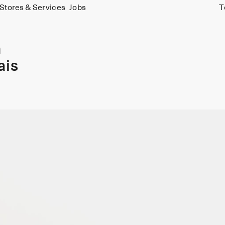
Stores & Services
Jobs
T
m
ais