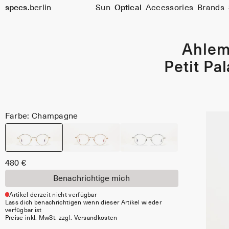
Größe
specs.
berlin
Sun
Optical
Accessories
Brands
45
Skip to content
Ahle
Petit Pal
Farbe: Champagne
480 €
Benachrichtige mich
Artikel derzeit nicht verfügbar
Lass dich benachrichtigen wenn dieser Artikel wieder
verfügbar ist
Preise inkl. MwSt. zzgl. Versandkosten