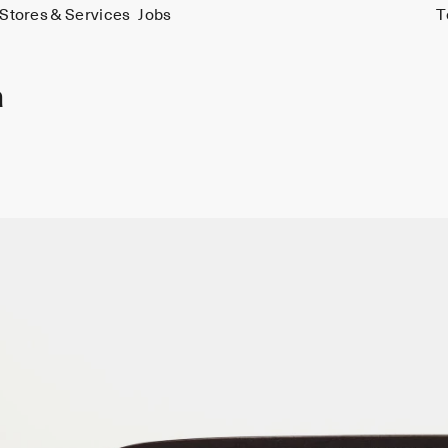
Stores & Services
Jobs
T
a