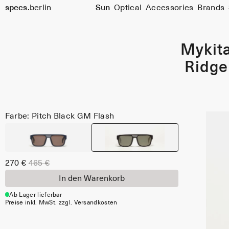
specs.
berlin
Sun
Optical
Accessories
Brands
Skip to content
Mykit
Ridge
Farbe: Pitch Black GM Flash
270 €
465 €
In den Warenkorb
Ab Lager lieferbar
Preise inkl. MwSt. zzgl. Versandkosten