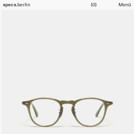
Warenkorb
Größe
specs.
berlin
(0)
Menü
47
Skip to content