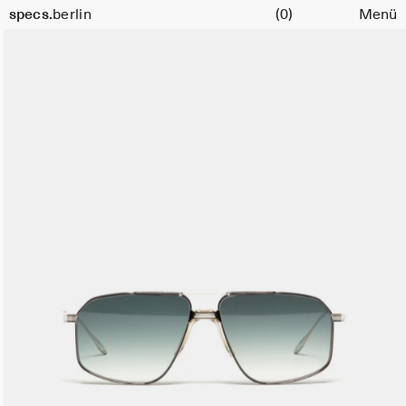
Warenkorb
specs.
berlin
(0)
Menü
Skip to content