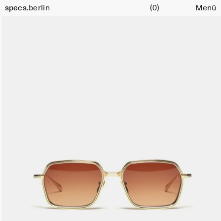
Warenkorb
specs.
berlin
(0)
Menü
Skip to content