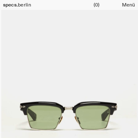
Warenkorb
specs.
berlin
(0)
Menü
Skip to content