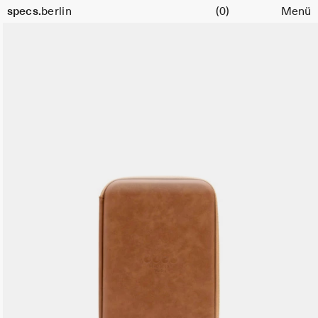
Warenkorb
specs.
berlin
(0)
Menü
Skip to content