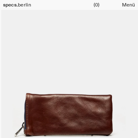
Warenkorb
specs.
berlin
(0)
Menü
Skip to content