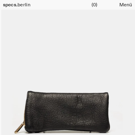
Warenkorb
specs.
berlin
(0)
Menü
Skip to content